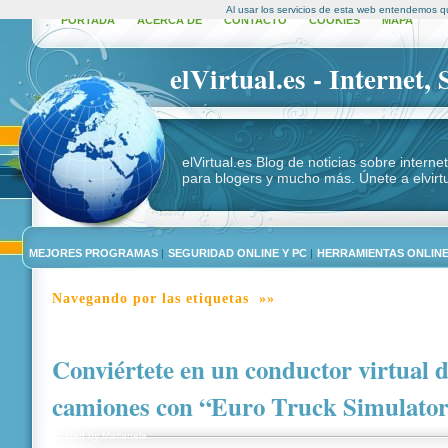
Al usar los servicios de esta web entendemos q
PORTADA
ACERCA DE
CONTACTO
COOKIES
MAPA
elVirtual.es - Internet,
elVirtual.es Blog de noticias sobre intern
para blogers y mucho más. Únete a elvirtu
MEJORES PROGRAMAS
|
SEGURIDAD ONLINE Y PC
|
HERRAMIENTAS ONLIN
Navegando por las etiquetas »»
Conviértete en un conductor virtual 
camiones con “Euro Truck Simulato
Posted by
Marianela