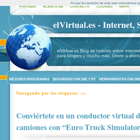
Al usar los servicios de esta web entendemos q
PORTADA
ACERCA DE
CONTACTO
COOKIES
MAPA
elVirtual.es - Internet,
elVirtual.es Blog de noticias sobre intern
para blogers y mucho más. Únete a elvirtu
MEJORES PROGRAMAS
|
SEGURIDAD ONLINE Y PC
|
HERRAMIENTAS ONLIN
Navegando por las etiquetas »»
Conviértete en un conductor virtual 
camiones con “Euro Truck Simulato
Posted by
Marianela