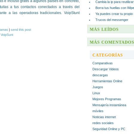
as e incluso gratis a algunos países en concreto,
Cambia la ip para reutiliza
uitas a tus contactos conectados a través del
Borra tus huellas con Wip
ante a las operadoras tradicionales. VoipStunt
Ya puedes crear tu propio
Trucos del messenger
MÁS LEÍDOS
ramas
|
send this post
,
VoipSunt
MÁS COMENTADO
CATEGORÍAS
Comparativas
Descargar Videos
descargas
Herramientas Online
Juegos
Linux
Mejores Programas
Mensajería instantánea
móviles
Noticias internet
redes sociales
Seguridad Online y PC