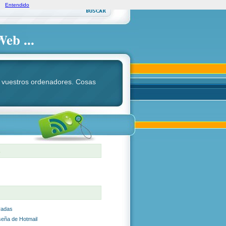
Entendido
Web ...
ara vuestros ordenadores. Cosas
S
radas
seña de Hotmail