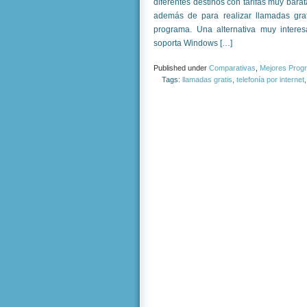
diferentes destinos con tarifas muy barat
además de para realizar llamadas grat
programa. Una alternativa muy interes
soporta Windows […]
Published under
Comparativas
,
Mejores Prog
Tags:
llamadas gratis
,
telefonía por internet