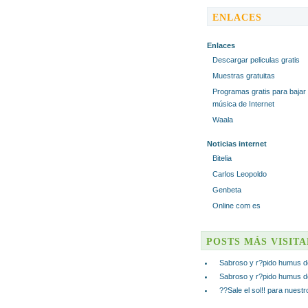
ENLACES
Enlaces
Descargar peliculas gratis
Muestras gratuitas
Programas gratis para bajar
música de Internet
Waala
Noticias internet
Bitelia
Carlos Leopoldo
Genbeta
Online com es
POSTS MÁS VISIT
Sabroso y r?pido humus d
Sabroso y r?pido humus d
??Sale el sol!! para nuest