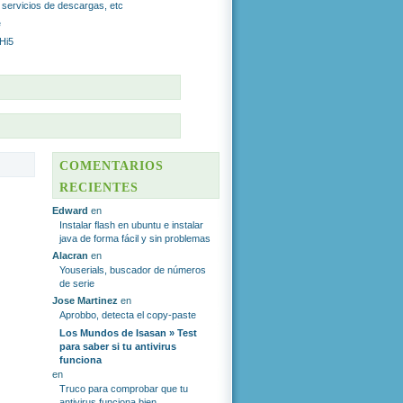
r servicios de descargas, etc
e
 Hi5
S
COMENTARIOS
RECIENTES
Edward
en
Instalar flash en ubuntu e instalar
java de forma fácil y sin problemas
Alacran
en
Youserials, buscador de números
de serie
Jose Martinez
en
Aprobbo, detecta el copy-paste
Los Mundos de Isasan » Test
para saber si tu antivirus
funciona
en
Truco para comprobar que tu
antivirus funciona bien