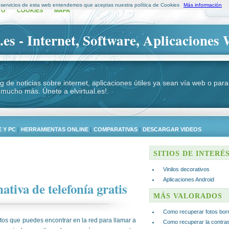
s servicios de esta web entendemos que aceptas nuestra política de Cookies
Más información
TO
COOKIES
MAPA
.es - Internet, Software, Aplicaciones 
log de noticias sobre internet, aplicaciones útiles ya sean vía web o p
 mucho más. Únete a elvirtual.es!.
 Y PC
|
HERRAMIENTAS ONLINE
|
COMPARATIVAS
|
DESCARGAR VIDEOS
SITIOS DE INTERÉ
Vinilos decorativos
Aplicaciones Android
ativa de telefonía gratis
MÁS VALORADOS
comentar
Como recuperar fotos bor
itos que puedes encontrar en la red para llamar a
Como recuperar la contra