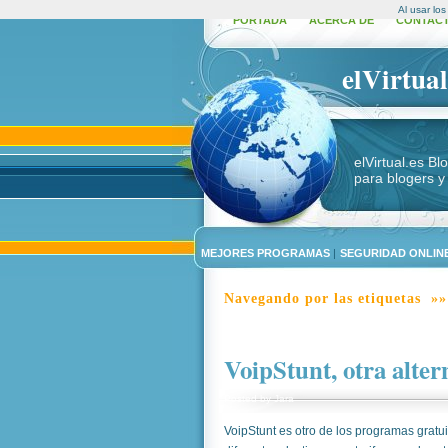
Al usar lo
PORTADA
ACERCA DE
CONTAC
elVirtual
elVirtual.es B
para blogers y
MEJORES PROGRAMAS
|
SEGURIDAD ONLINE
Navegando por las etiquetas »»
VoipStunt, otra altern
Posted by
Jara
VoipStunt es otro de los programas gratu