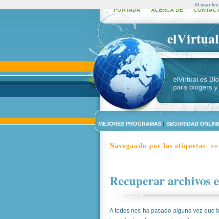
Al usar lo
PORTADA
ACERCA DE
CONTAC
elVirtual
elVirtual.es B
para blogers y
MEJORES PROGRAMAS
|
SEGURIDAD ONLINE
Navegando por las etiquetas »»
Recuperar archivos 
Posted by
Luis
A todos nos ha pasado alguna vez que b