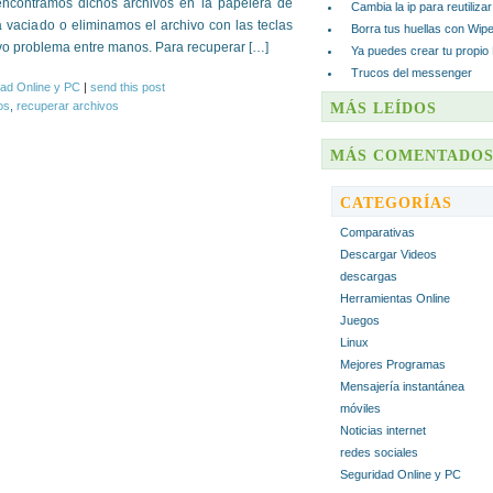
encontramos dichos archivos en la papelera de
Cambia la ip para reutiliza
a vaciado o eliminamos el archivo con las teclas
Borra tus huellas con Wip
vo problema entre manos. Para recuperar […]
Ya puedes crear tu propio
Trucos del messenger
ad Online y PC
|
send this post
os
,
recuperar archivos
MÁS LEÍDOS
MÁS COMENTADO
CATEGORÍAS
Comparativas
Descargar Videos
descargas
Herramientas Online
Juegos
Linux
Mejores Programas
Mensajería instantánea
móviles
Noticias internet
redes sociales
Seguridad Online y PC