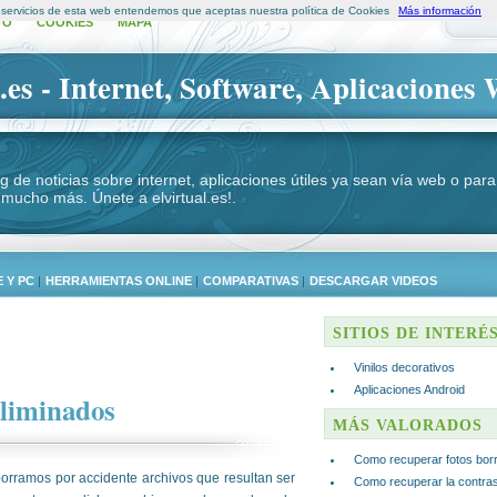
s servicios de esta web entendemos que aceptas nuestra política de Cookies
Más información
TO
COOKIES
MAPA
.es - Internet, Software, Aplicaciones 
log de noticias sobre internet, aplicaciones útiles ya sean vía web o p
 mucho más. Únete a elvirtual.es!.
 Y PC
|
HERRAMIENTAS ONLINE
|
COMPARATIVAS
|
DESCARGAR VIDEOS
SITIOS DE INTERÉ
Vinilos decorativos
Aplicaciones Android
eliminados
MÁS VALORADOS
comentar
Como recuperar fotos bor
orramos por accidente archivos que resultan ser
Como recuperar la contra