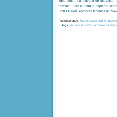
importantes. La mayoría de las veces 
reciclaje. Pero cuando la papelera se h
Shift + Delete, entonces tenemos un nue
Published under
Herramientas Online
,
Segurid
Tags:
archivos borrados
,
archivos eliminad