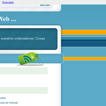
Entendido
Web ...
ara vuestros ordenadores. Cosas
S
radas
seña de Hotmail