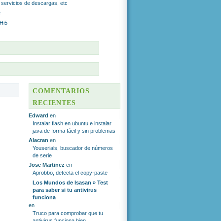
r servicios de descargas, etc
e
 Hi5
S
COMENTARIOS
RECIENTES
Edward
en
Instalar flash en ubuntu e instalar
java de forma fácil y sin problemas
Alacran
en
Youserials, buscador de números
de serie
Jose Martinez
en
Aprobbo, detecta el copy-paste
Los Mundos de Isasan » Test
para saber si tu antivirus
funciona
en
Truco para comprobar que tu
antivirus funciona bien