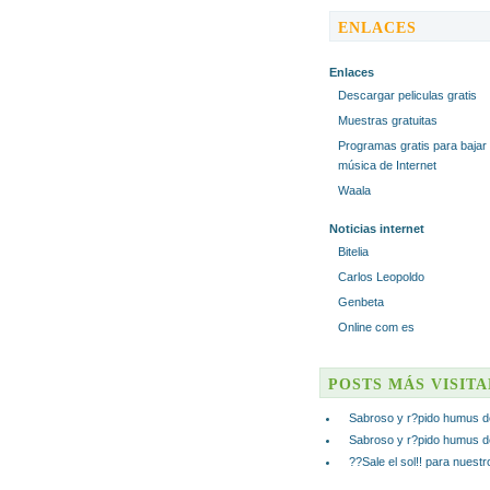
ENLACES
Enlaces
Descargar peliculas gratis
Muestras gratuitas
Programas gratis para bajar
música de Internet
Waala
Noticias internet
Bitelia
Carlos Leopoldo
Genbeta
Online com es
POSTS MÁS VISIT
Sabroso y r?pido humus d
Sabroso y r?pido humus d
??Sale el sol!! para nuest