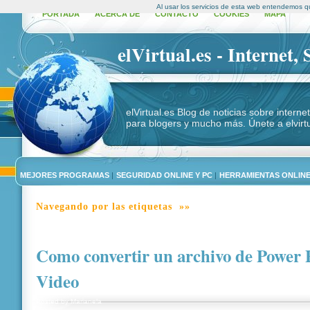
Al usar los servicios de esta web entendemos q
PORTADA
ACERCA DE
CONTACTO
COOKIES
MAPA
elVirtual.es - Internet,
elVirtual.es Blog de noticias sobre intern
para blogers y mucho más. Únete a elvirtu
MEJORES PROGRAMAS
|
SEGURIDAD ONLINE Y PC
|
HERRAMIENTAS ONLIN
Navegando por las etiquetas »»
Como convertir un archivo de Power P
Video
Posted by
Marianela