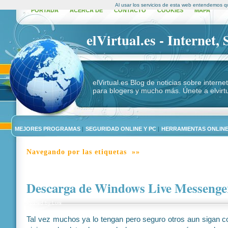
Al usar los servicios de esta web entendemos q
PORTADA
ACERCA DE
CONTACTO
COOKIES
MAPA
elVirtual.es - Internet,
elVirtual.es Blog de noticias sobre intern
para blogers y mucho más. Únete a elvirtu
MEJORES PROGRAMAS
|
SEGURIDAD ONLINE Y PC
|
HERRAMIENTAS ONLIN
Navegando por las etiquetas »»
Descarga de Windows Live Messenge
Posted by
Luis
Tal vez muchos ya lo tengan pero seguro otros aun sigan c