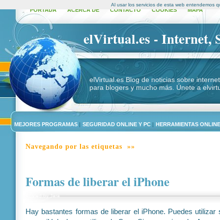
Al usar los servicios de esta web entendemos q
PORTADA
ACERCA DE
CONTACTO
COOKIES
MAPA
elVirtual.es - Internet,
elVirtual.es Blog de noticias sobre intern
para blogers y mucho más. Únete a elvirtu
MEJORES PROGRAMAS
|
SEGURIDAD ONLINE Y PC
|
HERRAMIENTAS ONLIN
Navegando por las etiquetas »»
Formas de liberar el iPhone
Posted by
Jara
Hay bastantes formas de liberar el iPhone. Puedes utilizar 