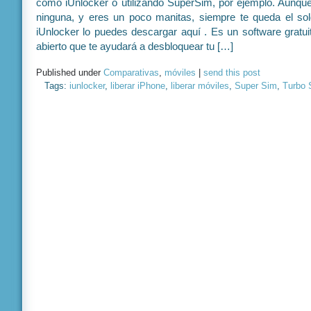
como iUnlocker o utilizando SuperSim, por ejemplo. Aunque 
ninguna, y eres un poco manitas, siempre te queda el sol
iUnlocker lo puedes descargar aquí . Es un software gratui
abierto que te ayudará a desbloquear tu […]
Published under
Comparativas
,
móviles
|
send this post
Tags:
iunlocker
,
liberar iPhone
,
liberar móviles
,
Super Sim
,
Turbo 