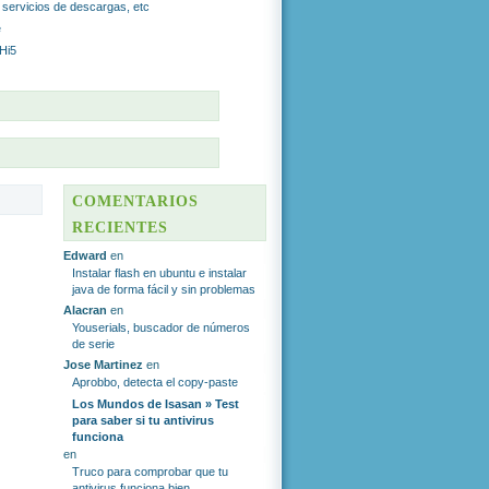
r servicios de descargas, etc
e
 Hi5
S
COMENTARIOS
RECIENTES
Edward
en
Instalar flash en ubuntu e instalar
java de forma fácil y sin problemas
Alacran
en
Youserials, buscador de números
de serie
Jose Martinez
en
Aprobbo, detecta el copy-paste
Los Mundos de Isasan » Test
para saber si tu antivirus
funciona
en
Truco para comprobar que tu
antivirus funciona bien