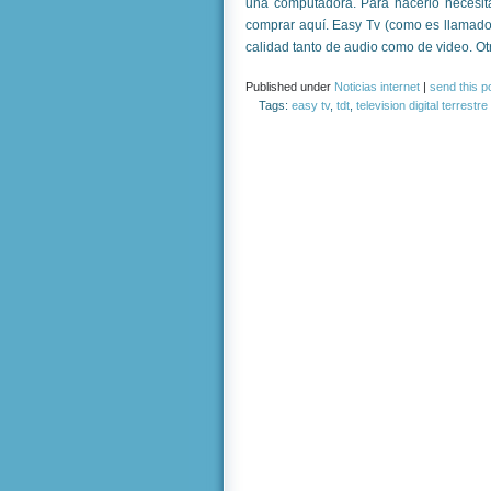
una computadora. Para hacerlo necesit
comprar aquí. Easy Tv (como es llamado
calidad tanto de audio como de video. Otr
Published under
Noticias internet
|
send this p
Tags:
easy tv
,
tdt
,
television digital terrestre