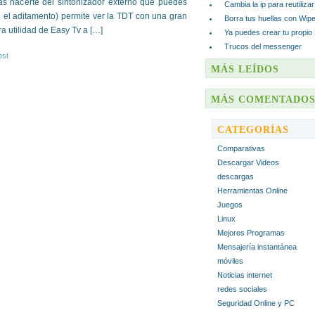
as hacerte del sintonizador externo que puedes
Cambia la ip para reutiliza
 el aditamento) permite ver la TDT con una gran
Borra tus huellas con Wip
a utilidad de Easy Tv a […]
Ya puedes crear tu propio
Trucos del messenger
ost
MÁS LEÍDOS
MÁS COMENTADO
CATEGORÍAS
Comparativas
Descargar Videos
descargas
Herramientas Online
Juegos
Linux
Mejores Programas
Mensajería instantánea
móviles
Noticias internet
redes sociales
Seguridad Online y PC