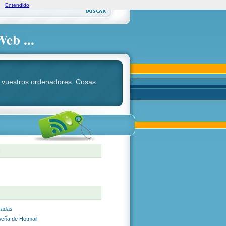
Entendido
Web ...
ara vuestros ordenadores. Cosas
S
radas
seña de Hotmail