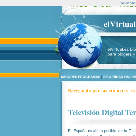
Al usar lo
PORTADA
ACERCA DE
CONTAC
elVirtual
elVirtual.es B
para blogers y
MEJORES PROGRAMAS
|
SEGURIDAD ONLINE
Navegando por las etiquetas »»
Televisión Digital Te
Posted by
Luis
En España es ahora posible ver la Telev