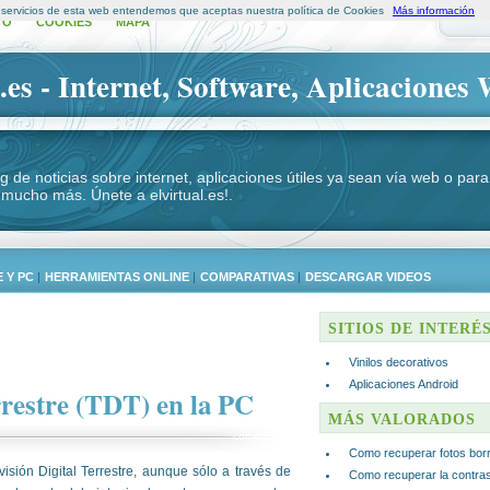
s servicios de esta web entendemos que aceptas nuestra política de Cookies
Más información
TO
COOKIES
MAPA
.es - Internet, Software, Aplicaciones 
log de noticias sobre internet, aplicaciones útiles ya sean vía web o p
 mucho más. Únete a elvirtual.es!.
 Y PC
|
HERRAMIENTAS ONLINE
|
COMPARATIVAS
|
DESCARGAR VIDEOS
SITIOS DE INTERÉ
Vinilos decorativos
Aplicaciones Android
rrestre (TDT) en la PC
MÁS VALORADOS
comentar
Como recuperar fotos bor
isión Digital Terrestre, aunque sólo a través de
Como recuperar la contra