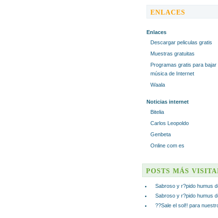
ENLACES
Enlaces
Descargar peliculas gratis
Muestras gratuitas
Programas gratis para bajar
música de Internet
Waala
Noticias internet
Bitelia
Carlos Leopoldo
Genbeta
Online com es
POSTS MÁS VISIT
Sabroso y r?pido humus d
Sabroso y r?pido humus d
??Sale el sol!! para nuest