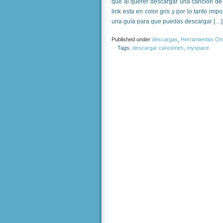
que al querer descargar una canción de a
link esta en color gris y por lo tanto im
una guía para que puedas descargar […]
Published under
descargas
,
Herramientas Onl
Tags:
descargar canciones
,
myspace