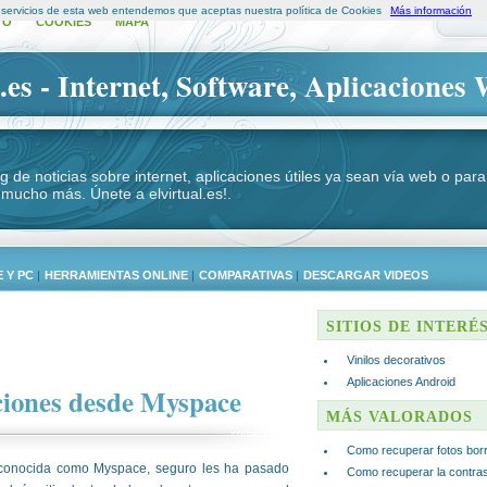
s servicios de esta web entendemos que aceptas nuestra política de Cookies
Más información
TO
COOKIES
MAPA
.es - Internet, Software, Aplicaciones 
log de noticias sobre internet, aplicaciones útiles ya sean vía web o p
 mucho más. Únete a elvirtual.es!.
 Y PC
|
HERRAMIENTAS ONLINE
|
COMPARATIVAS
|
DESCARGAR VIDEOS
SITIOS DE INTERÉ
Vinilos decorativos
Aplicaciones Android
iones desde Myspace
MÁS VALORADOS
comentar
Como recuperar fotos bor
l conocida como Myspace, seguro les ha pasado
Como recuperar la contra