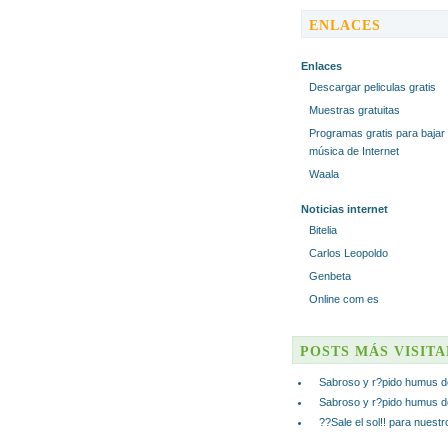
ENLACES
Enlaces
Descargar peliculas gratis
Muestras gratuitas
Programas gratis para bajar
música de Internet
Waala
Noticias internet
Bitelia
Carlos Leopoldo
Genbeta
Online com es
POSTS MÁS VISIT
Sabroso y r?pido humus d
Sabroso y r?pido humus d
??Sale el sol!! para nuest