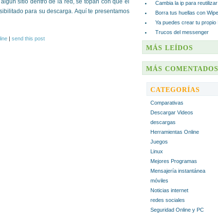
lgún sitio dentro de la red, se topan con que el
Cambia la ip para reutiliza
posibilitado para su descarga. Aquí te presentamos
Borra tus huellas con Wip
Ya puedes crear tu propio
Trucos del messenger
ine
|
send this post
MÁS LEÍDOS
MÁS COMENTADO
CATEGORÍAS
Comparativas
Descargar Videos
descargas
Herramientas Online
Juegos
Linux
Mejores Programas
Mensajería instantánea
móviles
Noticias internet
redes sociales
Seguridad Online y PC