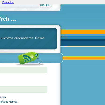
Entendido
Web ...
ara vuestros ordenadores. Cosas
S
radas
seña de Hotmail