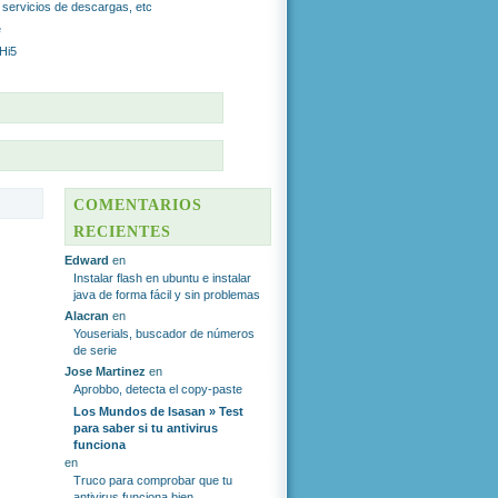
r servicios de descargas, etc
e
 Hi5
S
COMENTARIOS
RECIENTES
Edward
en
Instalar flash en ubuntu e instalar
java de forma fácil y sin problemas
Alacran
en
Youserials, buscador de números
de serie
Jose Martinez
en
Aprobbo, detecta el copy-paste
Los Mundos de Isasan » Test
para saber si tu antivirus
funciona
en
Truco para comprobar que tu
antivirus funciona bien