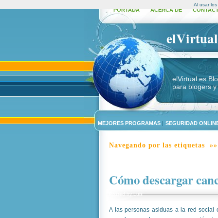
Al usar lo
PORTADA
ACERCA DE
CONTAC
elVirtual
elVirtual.es B
para blogers y
MEJORES PROGRAMAS
|
SEGURIDAD ONLINE
Navegando por las etiquetas »»
Cómo descargar canc
Posted by
Luis
A las personas asiduas a la red socia