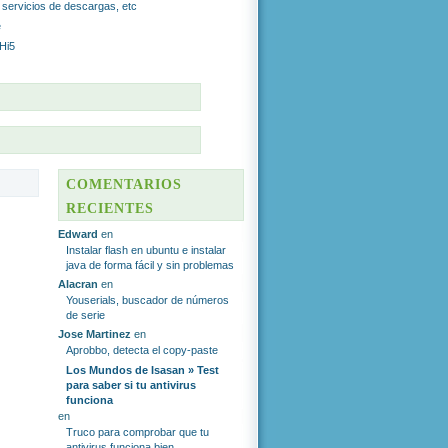
r servicios de descargas, etc
e
 Hi5
S
COMENTARIOS
RECIENTES
Edward
en
Instalar flash en ubuntu e instalar
java de forma fácil y sin problemas
Alacran
en
Youserials, buscador de números
de serie
Jose Martinez
en
Aprobbo, detecta el copy-paste
Los Mundos de Isasan » Test
para saber si tu antivirus
funciona
en
Truco para comprobar que tu
antivirus funciona bien