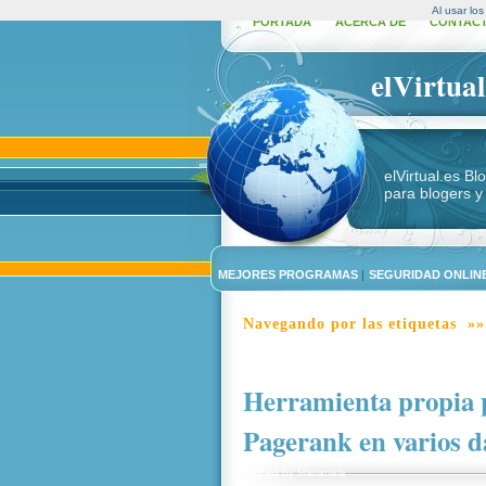
Al usar lo
PORTADA
ACERCA DE
CONTAC
elVirtual
elVirtual.es B
para blogers y
MEJORES PROGRAMAS
|
SEGURIDAD ONLINE
Navegando por las etiquetas »»
Herramienta propia 
Pagerank en varios d
Posted by
Marianela