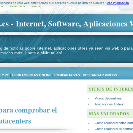
s servicios de esta web entendemos que aceptas nuestra política de Cookies
Más información
TO
COOKIES
MAPA
.es - Internet, Software, Aplicaciones 
log de noticias sobre internet, aplicaciones útiles ya sean vía web o p
 mucho más. Únete a elvirtual.es!.
 Y PC
|
HERRAMIENTAS ONLINE
|
COMPARATIVAS
|
DESCARGAR VIDEOS
SITIOS DE INTERÉ
Vinilos decorativos
Aplicaciones Android
para comprobar el
MÁS VALORADOS
atacenters
Como recuperar fotos bor
Como recuperar la contra
comentar