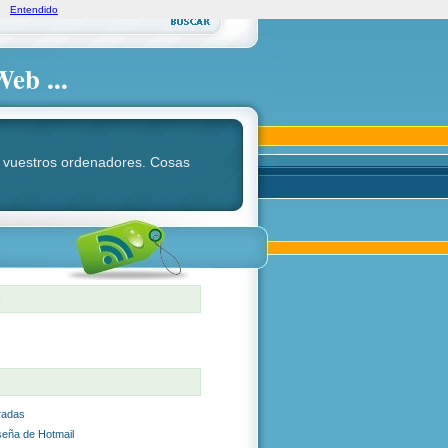
Entendido
Web ...
ara vuestros ordenadores. Cosas
S
radas
seña de Hotmail