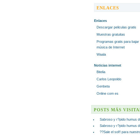
ENLACES
Enlaces
Descargar peliculas gratis
Muestras gratuitas
Programas gratis para bajar
música de Internet
Waala
Noticias internet
Bitelia
Carlos Leopoldo
Genbeta
Online com es
POSTS MÁS VISIT
Sabroso y r?pido humus d
Sabroso y r?pido humus d
??Sale el sol!! para nuest