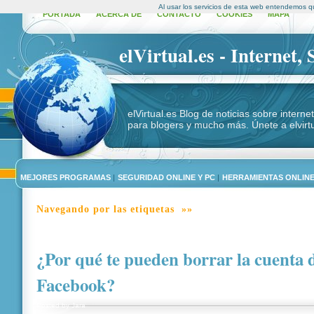
Al usar los servicios de esta web entendemos q
PORTADA
ACERCA DE
CONTACTO
COOKIES
MAPA
elVirtual.es - Internet,
elVirtual.es Blog de noticias sobre intern
para blogers y mucho más. Únete a elvirtu
MEJORES PROGRAMAS
|
SEGURIDAD ONLINE Y PC
|
HERRAMIENTAS ONLIN
Navegando por las etiquetas »»
¿Por qué te pueden borrar la cuenta 
Facebook?
Posted by
Jara