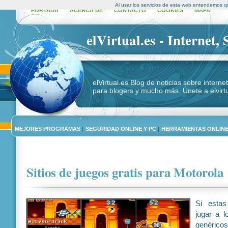
Al usar los servicios de esta web entendemos q
PORTADA
ACERCA DE
CONTACTO
COOKIES
MAPA
elVirtual.es - Internet,
elVirtual.es Blog de noticias sobre intern
para blogers y mucho más. Únete a elvirtu
MEJORES PROGRAMAS
|
SEGURIDAD ONLINE Y PC
|
HERRAMIENTAS ONLIN
Sitios de juegos gratis para Motorola
Si esta
jugar a l
genéricos