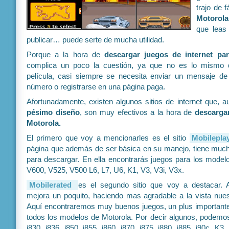
trajo de f
Motorola
que leas
publicar… puede serte de mucha utilidad.
Porque a la hora de
descargar juegos de internet pa
complica un poco la cuestión, ya que no es lo mismo 
película, casi siempre se necesita enviar un mensaje de
número o registrarse en una página paga.
Afortunadamente, existen algunos sitios de internet que, a
pésimo diseño
, son muy efectivos a la hora de
descarga
Motorola.
El primero que voy a mencionarles es el sitio
Mobilepla
página que además de ser básica en su manejo, tiene muc
para descargar. En ella encontrarás juegos para los model
V600, V525, V500 L6, L7, U6, K1, V3, V3i, V3x.
Mobilerated
es el segundo sitio que voy a destacar. 
mejora un poquito, haciendo mas agradable a la vista nue
Aquí encontraremos muy buenos juegos, un plus importante
todos los modelos de Motorola. Por decir algunos, podemo
i830, i836, i850, i855, i860, i870, i875, i880, i885, i90c, K