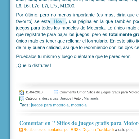
L6, L6i, L7e, L7i, L7x, M1000.
Por último, pero no menos importante (es mas, diría que es
favorito) se está
Hovr
, una página en la que también po
juegos para todos los modelos de Motorola. Lo único malo 
que registrarte para bajar los juegos, pero es
totalmente gr
único malo es tener que rellenar el formulario. En este sitio t
de muy buena calidad, así que lo recomiendo con los ojos c
Pruébalos tu mismo y luego cuéntame que te parecieron.
¡Que lo disfrutes!
11-04-2010
Comments Off
on Sitios de juegos gratis para Motoro
Categoría:
descargas
,
Juegos
| Autor:
Marianela
Tags:
juegos para motorola
,
motorola
Comentar en " Sitios de juegos gratis para Motor
Recibe los comentarios por RSS
o
Deja un Trackback
a este post