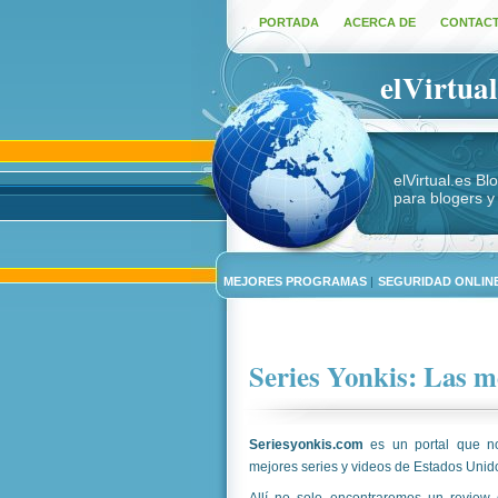
PORTADA
ACERCA DE
CONTAC
elVirtual
elVirtual.es B
para blogers y
MEJORES PROGRAMAS
|
SEGURIDAD ONLINE
Series Yonkis: Las me
Seriesyonkis.com
es un portal que n
mejores series y videos de Estados Unid