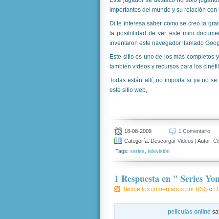
Este jugador se destaco no solo jugand
importantes del mundo y su relación con 
Di te interesa saber como se creó la gr
la posibilidad de ver este mini docum
inventaron este navegador llamado Goog
Este sitio es uno de los más completos 
también videos y recursos para los cinéfil
Todas están allí, no importa si ya no s
este sitio web,
18-08-2009
1 Comentario
Categoría:
Descargar Videos
| Autor:
Ci
Tags:
series
,
televisión
1 Respuesta en " Series Yon
Recibe los comentarios por RSS
o
D
peliculas online
sa