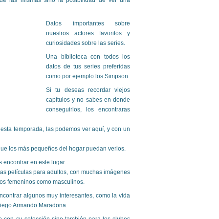
de las mismas sino la posibilidad de ver una
Datos importantes sobre
nuestros actores favoritos y
curiosidades sobre las series.
Una biblioteca con todos los
datos de tus series preferidas
como por ejemplo los Simpson.
Si tu deseas recordar viejos
capítulos y no sabes en donde
conseguirlos, los encontraras
 esta temporada, las podemos ver aquí, y con un
ue los más pequeños del hogar puedan verlos.
encontrar en este lugar.
tas películas para adultos, con muchas imágenes
ntos femeninos como masculinos.
contrar algunos muy interesantes, como la vida
a Diego Armando Maradona.