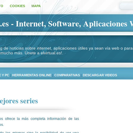
TO
COOKIES
MAPA
.es - Internet, Software, Aplicaciones 
log de noticias sobre internet, aplicaciones útiles ya sean vía web o p
 mucho más. Únete a elvirtual.es!.
 Y PC
|
HERRAMIENTAS ONLINE
|
COMPARATIVAS
|
DESCARGAR VIDEOS
jores series
os ofrece la más completa información de las
os.