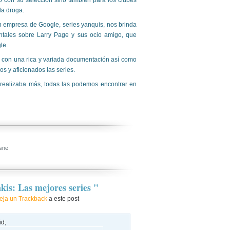
o con su selección sino también para los clubes
la droga.
an empresa de Google, series yanquis, nos brinda
entales sobre Larry Page y sus ocio amigo, que
le.
y con una rica y variada documentación así como
os y aficionados las series.
e realizaba más, todas las podemos encontrar en
sne
kis: Las mejores series "
eja un Trackback
a este post
id,