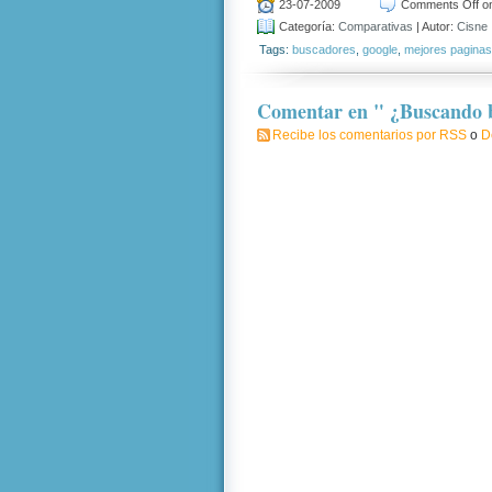
23-07-2009
Comments Off
on
Categoría:
Comparativas
| Autor:
Cisne
Tags:
buscadores
,
google
,
mejores paginas
Comentar en " ¿Buscando 
Recibe los comentarios por RSS
o
D