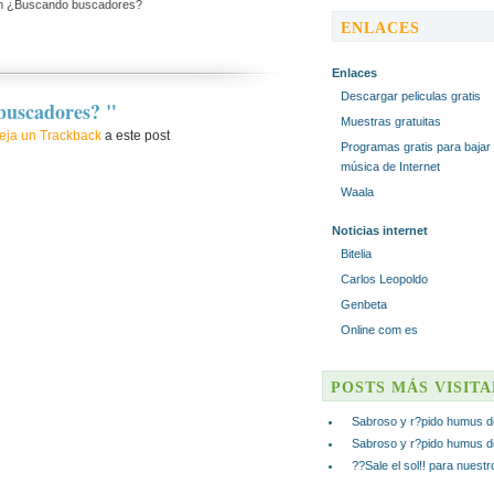
 ¿Buscando buscadores?
ENLACES
Enlaces
Descargar peliculas gratis
buscadores? "
Muestras gratuitas
eja un Trackback
a este post
Programas gratis para bajar
música de Internet
Waala
Noticias internet
Bitelia
Carlos Leopoldo
Genbeta
Online com es
POSTS MÁS VISIT
Sabroso y r?pido humus d
Sabroso y r?pido humus d
??Sale el sol!! para nuest