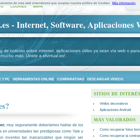
s servicios de esta web entendemos que aceptas nuestra política de Cookies
Más información
TO
COOKIES
MAPA
.es - Internet, Software, Aplicaciones 
log de noticias sobre internet, aplicaciones útiles ya sean vía web o p
 mucho más. Únete a elvirtual.es!.
 Y PC
|
HERRAMIENTAS ONLINE
|
COMPARATIVAS
|
DESCARGAR VIDEOS
SITIOS DE INTERÉ
es?
Vinilos decorativos
Aplicaciones Android
MÁS VALORADOS
net
, muy seguramente deberíamos hablar de los
Como recuperar fotos bor
s en universidades tan prestigiosas como Yale y
Como recuperar la contra
n inventos tan inalcanzables que ningún ser