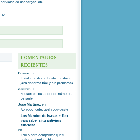
r servicios de descargas, etc
e
 Hi5
S
COMENTARIOS
RECIENTES
Edward
en
Instalar flash en ubuntu e instalar
java de forma fácil y sin problemas
Alacran
en
Youserials, buscador de números
de serie
Jose Martinez
en
Aprobbo, detecta el copy-paste
Los Mundos de Isasan » Test
para saber si tu antivirus
funciona
en
Truco para comprobar que tu
antivirus funciona bien