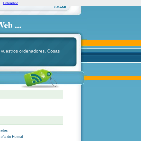
Entendido
Web ...
ara vuestros ordenadores. Cosas
S
radas
seña de Hotmail