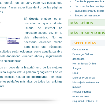
Cambia la ip para reutiliza
a: Pero sí… un “tal” Larry Page hizo posible que
Borra tus huellas con Wip
ieran frases específicas dentro de las páginas
Ya puedes crear tu propio
ds.
Trucos del messenger
Sí,
Google,
o gúgol, es un
MÁS LEÍDOS
buscador al que cualquier
usuario de internet ha
ingresado alguna vez en la
MÁS COMENTADO
vida cibernética. No es
necesario entender mucho
CATEGORÍAS
para hacer una búsqueda:
Comparativas
resultados serán evidentes, como aquella palabra
Descargar Videos
mela Anderson”. Pruébalo ahora y seguramente
descargas
de coincidencias.
Herramientas Online
os un poco de la historia), uno de los mejores
Juegos
dicho alguna vez la palabra “googlear”? Eso es
Linux
tra esencia natural de
cibernautas
. Por estas
Mejores Programas
e los peldaños más altos de todos los
rankings
Mensajería instantánea
nte.
móviles
Noticias internet
redes sociales
Seguridad Online y PC