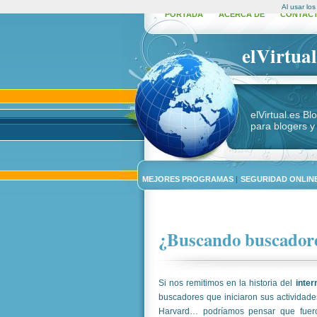
Al usar lo
PORTADA
ACERCA DE
CONTAC
elVirtual
elVirtual.es B
para blogers y
MEJORES PROGRAMAS
|
SEGURIDAD ONLINE
¿Buscando buscador
Si nos remitimos en la historia del
inter
buscadores que iniciaron sus actividade
Harvard… podríamos pensar que fuero